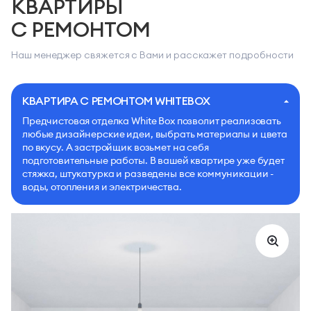
КВАРТИРЫ
С РЕМОНТОМ
Наш менеджер свяжется с Вами и расскажет подробности
КВАРТИРА С РЕМОНТОМ WHITEBOX
Предчистовая отделка White Box позволит реализовать
любые дизайнерские идеи, выбрать материалы и цвета
по вкусу. А застройщик возьмет на себя
подготовительные работы. В вашей квартире уже будет
стяжка, штукатурка и разведены все коммуникации -
воды, отопления и электричества.