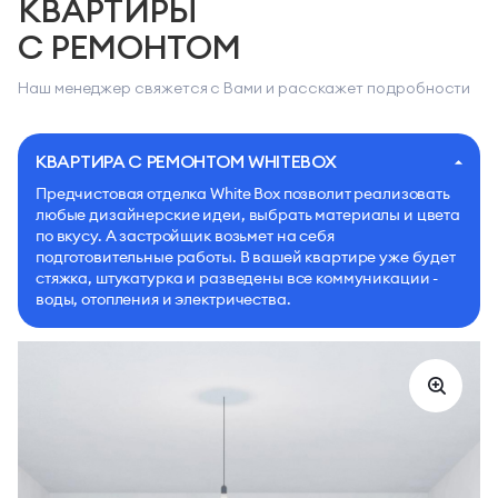
КВАРТИРЫ
С РЕМОНТОМ
Наш менеджер свяжется с Вами и расскажет подробности
КВАРТИРА С РЕМОНТОМ WHITEBOX
Предчистовая отделка White Box позволит реализовать
любые дизайнерские идеи, выбрать материалы и цвета
по вкусу. А застройщик возьмет на себя
подготовительные работы. В вашей квартире уже будет
стяжка, штукатурка и разведены все коммуникации -
воды, отопления и электричества.