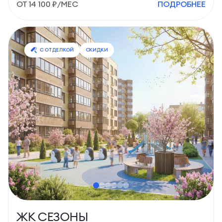
ОТ 14 100 ₽/МЕС
ПОДРОБНЕЕ
238 квартир
в продаже
C отделкой
СТУДИИ
от 22,1 м2
ЦЕНА ПО ЗАПРОСУ
С ОТДЕЛКОЙ
СКИДКИ
1-КОМН.
от 36,9 м2
ЦЕНА ПО ЗАПРОСУ
2-КОМН.
от 47,9 м2
ЦЕНА ПО ЗАПРОСУ
3-КОМН.
от 72,1 м2
ЦЕНА ПО ЗАПРОСУ
ПОДРОБНЕЕ О ПРОЕКТЕ
ЖК СЕЗОНЫ