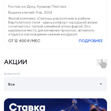
Ростов-на-Дону, бульвар Платова
Выдача ключей: 4 кв. 2026
Жилой комплекс «Сезоны» расположен в районе
Вертолетного поля - здесь комфорт городской жизни
сочетается с теплой семейной атмосферой. Это
идеальное место для вечерних прогулок, активного
отдыха и наслаждения свежим воздухом.
ОТ 12 400 ₽/МЕС
ПОДРОБНЕЕ
82 квартир
в продаже
C отделкой
СТУДИИ
от 23,6 м2
ЦЕНА ПО ЗАПРОСУ
АКЦИИ
1-КОМН.
от 41,6 м2
ЦЕНА ПО ЗАПРОСУ
2-КОМН.
от 45,8 м2
ЦЕНА ПО ЗАПРОСУ
Выберите ЖК
3-КОМН.
от 60,1 м2
ЦЕНА ПО ЗАПРОСУ
Все
ПОДРОБНЕЕ О ПРОЕКТЕ