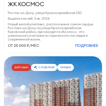
ЖК КОСМОС
Ростов-на-Дону, улица Красноармейская 250
Выдача ключей: 2 кв. 2026
Новый жилой комплекс, расположен в самом сердце
Ростова-на-Дону на улице Красноармейская.
Кировский район, где находится «Космос» - это
уникальное сочетание исторического наследия и
современной жизни.
ОТ 25 000 ₽/МЕС
ПОДРОБНЕЕ
20 квартир
в продаже
C отделкой
СТУДИИ
от 35,1 м2
ЦЕНА ПО ЗАПРОСУ
ДОМ СДАН
С ОТДЕЛКОЙ
СКИДКИ
1-КОМН.
от 42,9 м2
ЦЕНА ПО ЗАПРОСУ
2-КОМН.
от 54,9 м2
ЦЕНА ПО ЗАПРОСУ
3-КОМН.
от 72,1 м2
ЦЕНА ПО ЗАПРОСУ
ПОДРОБНЕЕ О ПРОЕКТЕ