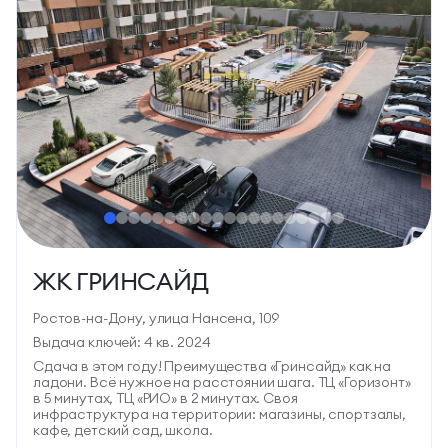
3-КОМН.
от 74,6 м2
ЦЕНА ПО ЗАПРОСУ
ПОДРОБНЕЕ О ПРОЕКТЕ
ЖК ГРИНСАЙД
Ростов-на-Дону, улица Нансена, 109
Выдача ключей: 4 кв. 2024
Сдача в этом году! Преимущества «Гринсайд» как на
ладони. Всё нужное на расстоянии шага. ТЦ «Горизонт»
в 5 минутах, ТЦ «РИО» в 2 минутах. Своя
инфраструктура на территории: магазины, спортзалы,
кафе, детский сад, школа.