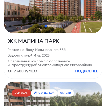
ЖК МАЛИНА ПАРК
Ростов-на-Дону, Малиновского 33б
Выдача ключей: 4 кв. 2025
Современный комплекс с собственной
инфраструктурой в центре Западного микрорайона
ОТ 7 600 ₽/МЕС
ПОДРОБНЕЕ
739 квартир
в продаже
C отделкой
СТУДИИ
от 24,2 м2
ЦЕНА ПО ЗАПРОСУ
ДОМ СДАН
С ОТДЕЛКОЙ
СКИДКИ
1-КОМН.
от 34,2 м2
ЦЕНА ПО ЗАПРОСУ
2-КОМН.
от 45,5 м2
ЦЕНА ПО ЗАПРОСУ