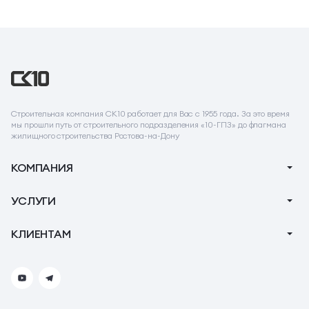
Строительная компания СК10 работает для Вас с 1955 года. За это время
мы прошли путь от строительного подразделения «10-ГПЗ» до флагмана
жилищного строительства Ростова-на-Дону
КОМПАНИЯ
О компании
УСЛУГИ
Новости
Ипотека
КЛИЕНТАМ
Акции
Ремонт
Тендеры
Вопрос-Ответ
Коммерческие помещения
Контакты
Реквизиты