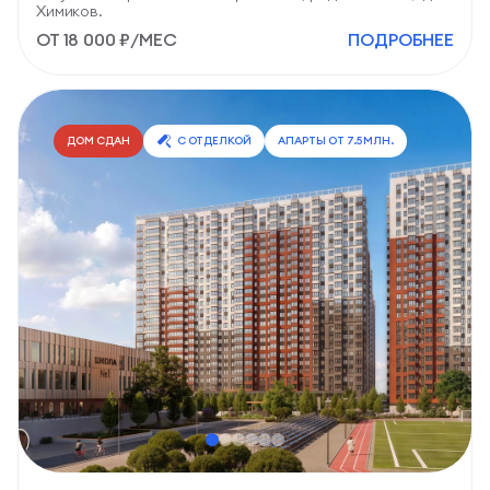
Химиков.
ОТ 18 000 ₽/МЕС
ПОДРОБНЕЕ
295 квартир
в продаже
C отделкой
СТУДИИ
от 34,7 м2
ЦЕНА ПО ЗАПРОСУ
ДОМ СДАН
С ОТДЕЛКОЙ
АПАРТЫ ОТ 7.5 МЛН.
1-КОМН.
от 34,4 м2
ЦЕНА ПО ЗАПРОСУ
2-КОМН.
от 54,9 м2
ЦЕНА ПО ЗАПРОСУ
3-КОМН.
от 68,3 м2
ЦЕНА ПО ЗАПРОСУ
ПОДРОБНЕЕ О ПРОЕКТЕ