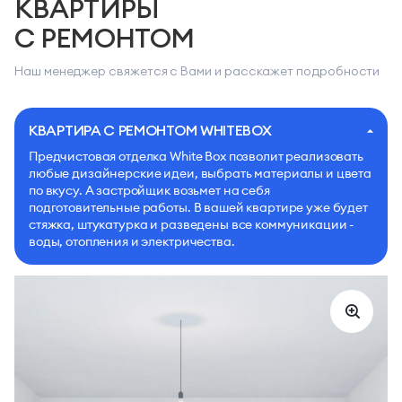
КВАРТИРЫ
С РЕМОНТОМ
Наш менеджер свяжется с Вами и расскажет подробности
КВАРТИРА С РЕМОНТОМ WHITEBOX
Предчистовая отделка White Box позволит реализовать
любые дизайнерские идеи, выбрать материалы и цвета
по вкусу. А застройщик возьмет на себя
подготовительные работы. В вашей квартире уже будет
стяжка, штукатурка и разведены все коммуникации -
воды, отопления и электричества.