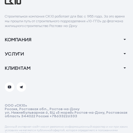
Строительная компания СК10 работает для Вас с 1955 года. За это время
мы прошли путь от строительного подразделения «10-ГПЗ» до флагмана
жилищного строительства Ростова-на-Дону
КОМПАНИЯ
О компании
УСЛУГИ
Новости
Ипотека
КЛИЕНТАМ
Акции
Ремонт
Тендеры
Вопрос-Ответ
Коммерческие помещения
Контакты
Реквизиты
ООО «СК10»
Реквизиты СК10
Россия, Ростовкая обл., Ростов-на-Дону
ул. Нижнебульварная 6, БЦ «5 морей» Ростов-на-Дону, Ростовская
Реквизиты на услугу бронирования
область 344022 Россия +78633226333
Стимулирующая акция от застройщика
Данный интернет-сайт носит рекламно-информационный характер и ни при каких
условиях не является публичной офертой, которая определяется положениями