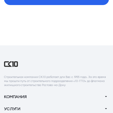
Строительная компания СК10 работает для Вас с 1955 года. За это время
мы прошли путь от строительного подразделения «10-ГПЗ» до флагмана
жилищного строительства Ростова-на-Дону
КОМПАНИЯ
О компании
УСЛУГИ