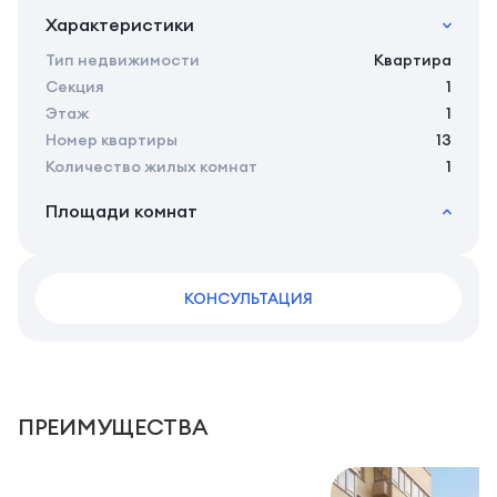
Характеристики
Тип недвижимости
Квартира
Секция
1
Этаж
1
Номер квартиры
13
Количество жилых комнат
1
Площади комнат
2
Общая площадь
46.00 м
2
Жилая площадь
42.30 м
2
КОНСУЛЬТАЦИЯ
Площадь кухни
14.50 м
2
Площадь санузлов совместных
4,5 м
2
Площадь балконов
3,7 м
2
Площадь комнат
16.85 м
ПРЕИМУЩЕСТВА