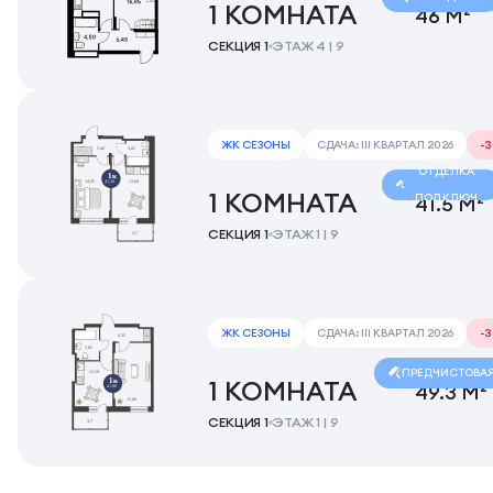
1 КОМНАТА
46 М²
СЕКЦИЯ 1
ЭТАЖ 4 | 9
ЖК СЕЗОНЫ
СДАЧА: III КВАРТАЛ 2026
-
ОТДЕЛКА
1 КОМНАТА
ПОД КЛЮЧ
41.5 М²
СЕКЦИЯ 1
ЭТАЖ 1 | 9
ЖК СЕЗОНЫ
СДАЧА: III КВАРТАЛ 2026
-
ПРЕДЧИСТОВА
1 КОМНАТА
49.3 М²
СЕКЦИЯ 1
ЭТАЖ 1 | 9