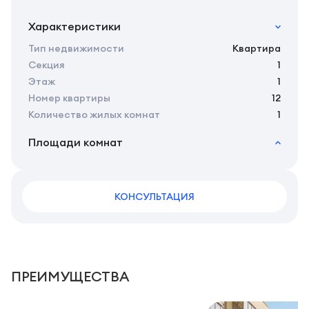
Характеристики
Тип недвижимости
Квартира
Секция
1
Этаж
1
Номер квартиры
12
Количество жилых комнат
1
Площади комнат
2
Общая площадь
49.30 м
2
Жилая площадь
45.60 м
2
КОНСУЛЬТАЦИЯ
Площадь кухни
14.00 м
2
Площадь санузлов совместных
4,5 м
2
Площадь балконов
3,7 м
2
Площадь комнат
15.8 м
ПРЕИМУЩЕСТВА