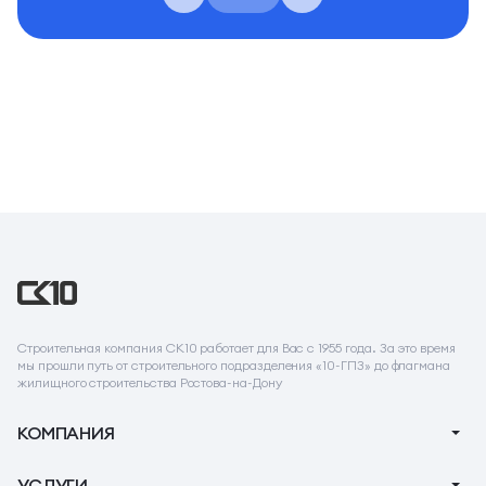
Строительная компания СК10 работает для Вас с 1955 года. За это время
мы прошли путь от строительного подразделения «10-ГПЗ» до флагмана
жилищного строительства Ростова-на-Дону
КОМПАНИЯ
О компании
УСЛУГИ