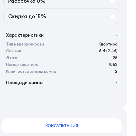
Рассрочка 0%
Скидка до 15%
Характеристики
Тип недвижимости
Квартира
Секция
6.4 (2.46)
Этаж
25
Номер квартиры
1053
Количество жилых комнат
2
Площади комнат
2
Общая площадь
52.87 м
2
Жилая площадь
50.05 м
2
Площадь кухни
0.00 м
2
Площадь санузлов совместных
5,02 м
2
Площадь балконов
2,82 м
2
Площадь комнат
13,29/13,89 м
КОНСУЛЬТАЦИЯ