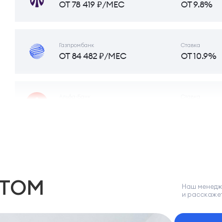
ОТ 78 419 ₽/МЕС
ОТ 9.8%
Газпромбанк
Ставка
ОТ 84 482 ₽/МЕС
ОТ 10.9%
Альфа-Банк
Ставка
ОТ 84 986 ₽/МЕС
ОТ 10.99%
НТОМ
Наш менедж
и расскаже