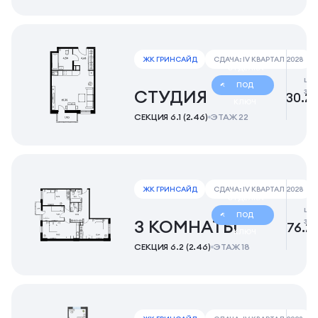
ЖК ГРИНСАЙД
СДАЧА: IV КВАРТАЛ 2028
ОТДЕЛКА
це
ПОД
за
СТУДИЯ
30.2
КЛЮЧ
СЕКЦИЯ 6.1 (2.46)
ЭТАЖ 22
ЖК ГРИНСАЙД
СДАЧА: IV КВАРТАЛ 2028
ОТДЕЛКА
це
ПОД
за
3 КОМНАТЫ
76.2
КЛЮЧ
СЕКЦИЯ 6.2 (2.46)
ЭТАЖ 18