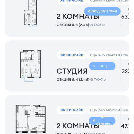
ЖК ГРИНСАЙД
СДАЧА: IV КВАРТАЛ 2028
це
ПРЕДЧИСТОВАЯ
за
2 КОМНАТЫ
53.7
СЕКЦИЯ 6.3 (2.46)
ЭТАЖ 13
ЖК ГРИНСАЙД
СДАЧА: IV КВАРТАЛ 2028
ОТДЕЛКА
це
ПОД
за
СТУДИЯ
32.7
КЛЮЧ
СЕКЦИЯ 6.4 (2.46)
ЭТАЖ 16
ЖК ГРИНСАЙД
СДАЧА: IV КВАРТАЛ 2028
БЕЗ
це
за
2 КОМНАТЫ
ОТДЕЛКИ
47.12