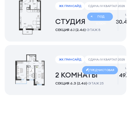
ЖК ГРИНСАЙД
СДАЧА: IV КВАРТАЛ 2028
ОТДЕЛКА
це
ПОД
за
СТУДИЯ
30.48
КЛЮЧ
СЕКЦИЯ 6.1 (2.46)
ЭТАЖ 8
ЖК ГРИНСАЙД
СДАЧА: IV КВАРТАЛ 2028
це
ПРЕДЧИСТОВАЯ
за
2 КОМНАТЫ
49.9
СЕКЦИЯ 6.3 (2.46)
ЭТАЖ 25