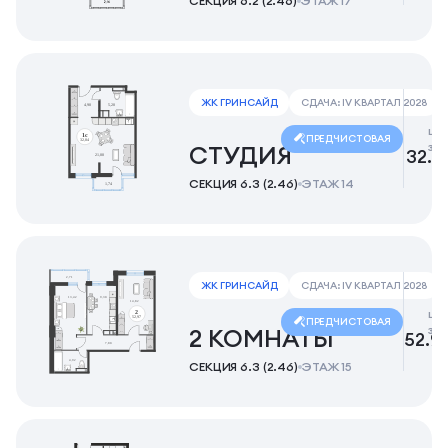
СЕКЦИЯ 6.2 (2.46)
ЭТАЖ 17
ЖК ГРИНСАЙД
СДАЧА: IV КВАРТАЛ 2028
це
ПРЕДЧИСТОВАЯ
за
СТУДИЯ
32.7
СЕКЦИЯ 6.3 (2.46)
ЭТАЖ 14
ЖК ГРИНСАЙД
СДАЧА: IV КВАРТАЛ 2028
це
ПРЕДЧИСТОВАЯ
за
2 КОМНАТЫ
52.9
СЕКЦИЯ 6.3 (2.46)
ЭТАЖ 15