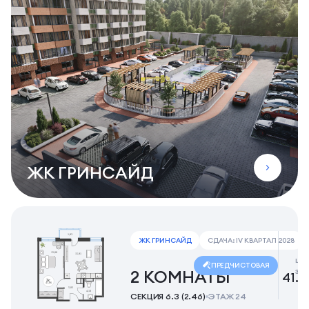
ЖК ГРИНСАЙД
ЖК ГРИНСАЙД
СДАЧА: IV КВАРТАЛ 2028
це
ПРЕДЧИСТОВАЯ
за
2 КОМНАТЫ
41.7
СЕКЦИЯ 6.3 (2.46)
ЭТАЖ 24