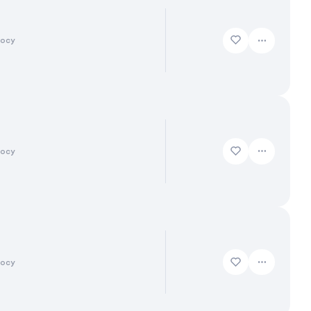
росу
росу
росу