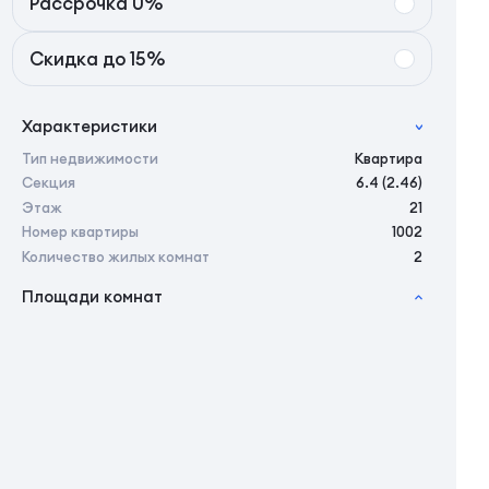
Рассрочка 0%
Скидка до 15%
Характеристики
Тип недвижимости
Квартира
Секция
6.4 (2.46)
Этаж
21
Номер квартиры
1002
Количество жилых комнат
2
Площади комнат
2
Общая площадь
49.97 м
2
Жилая площадь
47.15 м
2
Площадь кухни
0.00 м
2
Площадь санузлов совместных
4,57 м
2
Площадь балконов
2,82 м
2
Площадь комнат
12,72/14,57 м