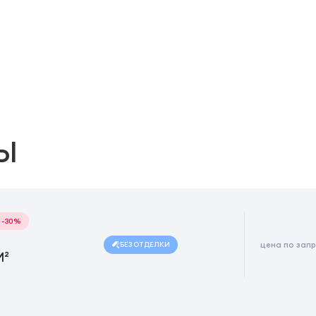
Ы
-30%
БЕЗ ОТДЕЛКИ
цена по зап
М²