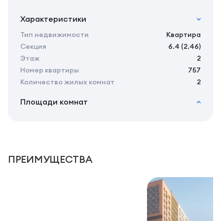
Характеристики
Тип недвижимости
Квартира
Секция
6.4 (2.46)
Этаж
2
Номер квартиры
757
Количество жилых комнат
2
Площади комнат
2
Общая площадь
44.25 м
2
Жилая площадь
42.35 м
2
Площадь кухни
0.00 м
2
Площадь санузлов совместных
4,25 м
ПРЕИМУЩЕСТВА
2
Площадь балконов
1,9 м
2
Площадь комнат
14,00/9,25 м