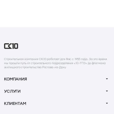
Строительная компания СК10 работает для Вас с 1955 года. За это время
мы прошли путь от строительного подразделения «10-ГПЗ» до флагмана
жилищного строительства Ростова-на-Дону
КОМПАНИЯ
О компании
УСЛУГИ
Новости
Ипотека
КЛИЕНТАМ
Акции
Ремонт
Тендеры
Вопрос-Ответ