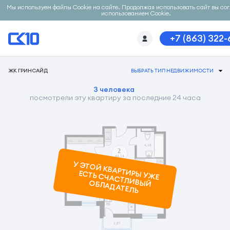
Мы используем файлы Cookie на сайте. Продолжая использовать сайт вы со
использованием Cookie.
+7 (863) 322
ЖК ГРИНСАЙД
ВЫБРАТЬ ТИП НЕДВИЖИМОСТИ
3 человека
посмотрели эту квартиру за последние 24 часа
У ЭТОЙ КВАРТИРЫ УЖ
Е
ЕСТЬ СЧАСТЛИВЫЙ ОБЛАДАТЕЛЬ