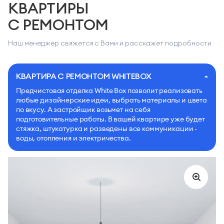
КВАРТИРЫ
С РЕМОНТОМ
Наш менеджер свяжется с Вами и расскажет подробности
КВАРТИРА С РЕМОНТОМ WHITEBOX
Предчистовая отделка White Box позволит реализовать
любые дизайнерские идеи, выбрать материалы и цвета
по вкусу. А застройщик возьмет на себя
подготовительные работы. В вашей квартире уже будет
стяжка, штукатурка и разведены все коммуникации -
воды, отопления и электричества.