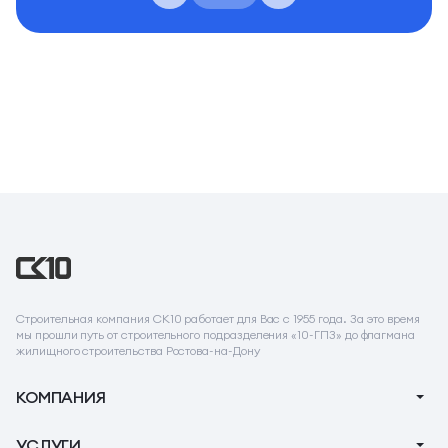
Строительная компания СК10 работает для Вас с 1955 года. За это время
мы прошли путь от строительного подразделения «10-ГПЗ» до флагмана
жилищного строительства Ростова-на-Дону
КОМПАНИЯ
О компании
УСЛУГИ