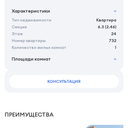
Характеристики
Тип недвижимости
Квартира
Секция
6.3 (2.46)
Этаж
24
Номер квартиры
732
Количество жилых комнат
1
Площади комнат
2
Общая площадь
37.95 м
2
Жилая площадь
36.14 м
2
КОНСУЛЬТАЦИЯ
Площадь кухни
0.00 м
2
Площадь санузлов совместных
5,59 м
2
Площадь балконов
1,81 м
2
Площадь комнат
11,74 м
ПРЕИМУЩЕСТВА