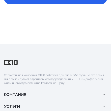
Строительная компания СК10 работает для Вас с 1955 года. За это время
мы прошли путь от строительного подразделения «10-ГПЗ» до флагмана
жилищного строительства Ростова-на-Дону
КОМПАНИЯ
О компании
УСЛУГИ