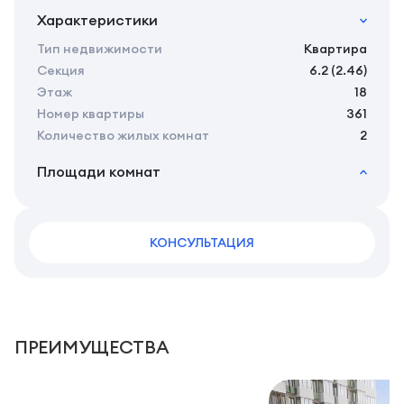
Характеристики
Тип недвижимости
Квартира
Секция
6.2 (2.46)
Этаж
18
Номер квартиры
361
Количество жилых комнат
2
Площади комнат
2
Общая площадь
45.52 м
2
Жилая площадь
42.17 м
2
КОНСУЛЬТАЦИЯ
Площадь кухни
0.00 м
2
Площадь санузлов совместных
3,95 м
2
Площадь балконов
3,35 м
2
Площадь комнат
14,48 м
ПРЕИМУЩЕСТВА