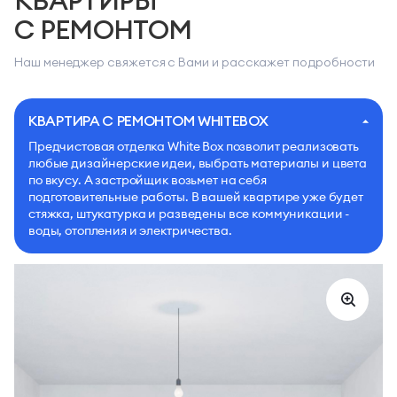
КВАРТИРЫ
С РЕМОНТОМ
Наш менеджер свяжется с Вами и расскажет подробности
КВАРТИРА С РЕМОНТОМ WHITEBOX
Предчистовая отделка White Box позволит реализовать
любые дизайнерские идеи, выбрать материалы и цвета
по вкусу. А застройщик возьмет на себя
подготовительные работы. В вашей квартире уже будет
стяжка, штукатурка и разведены все коммуникации -
воды, отопления и электричества.