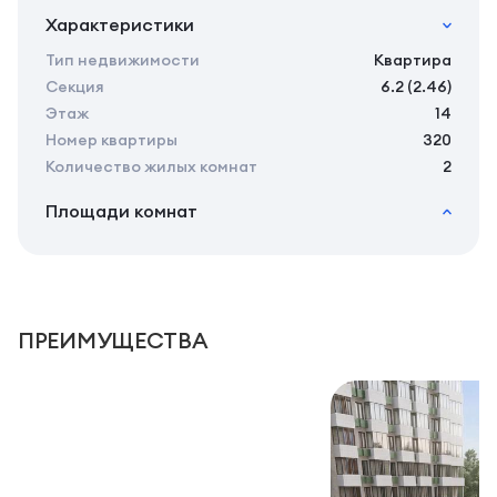
Характеристики
Тип недвижимости
Квартира
Секция
6.2 (2.46)
Этаж
14
Номер квартиры
320
Количество жилых комнат
2
Площади комнат
2
Общая площадь
42.02 м
2
Жилая площадь
40.12 м
2
Площадь кухни
0.00 м
2
Площадь санузлов совместных
3,47 м
ПРЕИМУЩЕСТВА
2
Площадь балконов
1,9 м
2
Площадь комнат
15,45 м