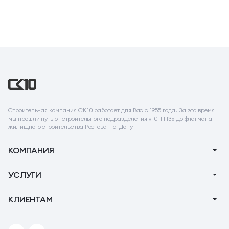
Строительная компания СК10 работает для Вас с 1955 года. За это время
мы прошли путь от строительного подразделения «10-ГПЗ» до флагмана
жилищного строительства Ростова-на-Дону
КОМПАНИЯ
О компании
УСЛУГИ
Новости
Ипотека
КЛИЕНТАМ
Акции
Ремонт
Тендеры
Вопрос-Ответ
Коммерческие помещения