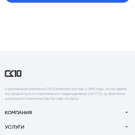
Строительная компания СК10 работает для Вас с 1955 года. За это время
мы прошли путь от строительного подразделения «10-ГПЗ» до флагмана
жилищного строительства Ростова-на-Дону
КОМПАНИЯ
О компании
УСЛУГИ
Новости