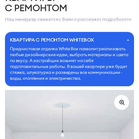
С РЕМОНТОМ
Наш менеджер свяжется с Вами и расскажет подробности
КВАРТИРА С РЕМОНТОМ WHITEBOX
Предчистовая отделка White Box позволит реализовать
любые дизайнерские идеи, выбрать материалы и цвета
по вкусу. А застройщик возьмет на себя
подготовительные работы. В вашей квартире уже будет
стяжка, штукатурка и разведены все коммуникации -
воды, отопления и электричества.