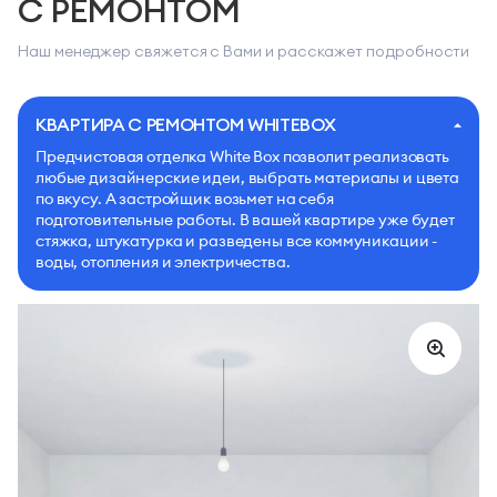
С РЕМОНТОМ
Наш менеджер свяжется с Вами и расскажет подробности
КВАРТИРА С РЕМОНТОМ WHITEBOX
Предчистовая отделка White Box позволит реализовать
любые дизайнерские идеи, выбрать материалы и цвета
по вкусу. А застройщик возьмет на себя
подготовительные работы. В вашей квартире уже будет
стяжка, штукатурка и разведены все коммуникации -
воды, отопления и электричества.