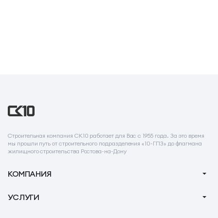
Строительная компания СК10 работает для Вас с 1955 года. За это время
мы прошли путь от строительного подразделения «10-ГПЗ» до флагмана
жилищного строительства Ростова-на-Дону
КОМПАНИЯ
О компании
УСЛУГИ
Новости
Ипотека