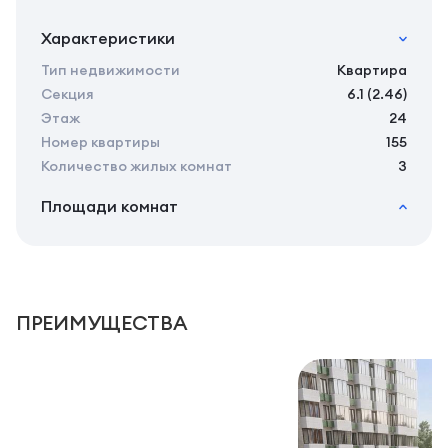
Характеристики
Тип недвижимости
Квартира
Секция
6.1 (2.46)
Этаж
24
Номер квартиры
155
Количество жилых комнат
3
Площади комнат
2
Общая площадь
74.28 м
2
Жилая площадь
71.51 м
2
Площадь кухни
0.00 м
2
Площадь балконов
2,77 м
ПРЕИМУЩЕСТВА
2
Площадь комнат
10,31/11,66/12,96 м