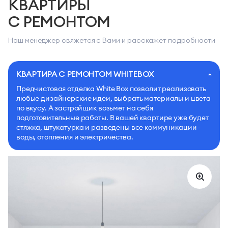
КВАРТИРЫ
С РЕМОНТОМ
Наш менеджер свяжется с Вами и расскажет подробности
КВАРТИРА С РЕМОНТОМ WHITEBOX
Предчистовая отделка White Box позволит реализовать
любые дизайнерские идеи, выбрать материалы и цвета
по вкусу. А застройщик возьмет на себя
подготовительные работы. В вашей квартире уже будет
стяжка, штукатурка и разведены все коммуникации -
воды, отопления и электричества.