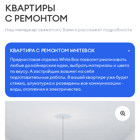
КВАРТИРЫ
С РЕМОНТОМ
Наш менеджер свяжется с Вами и расскажет подробности
КВАРТИРА С РЕМОНТОМ WHITEBOX
Предчистовая отделка White Box позволит реализовать
любые дизайнерские идеи, выбрать материалы и цвета
по вкусу. А застройщик возьмет на себя
подготовительные работы. В вашей квартире уже будет
стяжка, штукатурка и разведены все коммуникации -
воды, отопления и электричества.