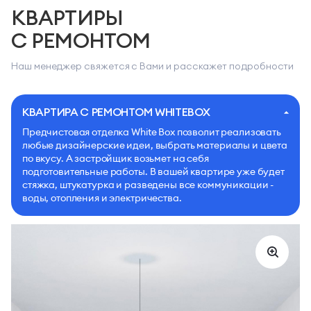
КВАРТИРЫ
С РЕМОНТОМ
Наш менеджер свяжется с Вами и расскажет подробности
КВАРТИРА С РЕМОНТОМ WHITEBOX
Предчистовая отделка White Box позволит реализовать
любые дизайнерские идеи, выбрать материалы и цвета
по вкусу. А застройщик возьмет на себя
подготовительные работы. В вашей квартире уже будет
стяжка, штукатурка и разведены все коммуникации -
воды, отопления и электричества.