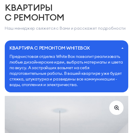
КВАРТИРЫ
С РЕМОНТОМ
Наш менеджер свяжется с Вами и расскажет подробности
КВАРТИРА С РЕМОНТОМ WHITEBOX
Предчистовая отделка White Box позволит реализовать
любые дизайнерские идеи, выбрать материалы и цвета
по вкусу. А застройщик возьмет на себя
подготовительные работы. В вашей квартире уже будет
стяжка, штукатурка и разведены все коммуникации -
воды, отопления и электричества.