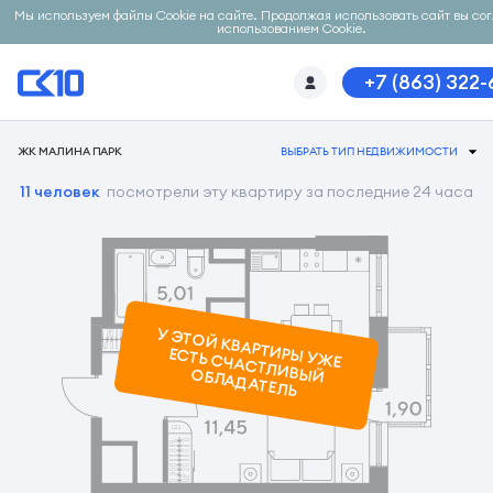
Мы используем файлы Cookie на сайте. Продолжая использовать сайт вы со
использованием Cookie.
+7 (863) 322
ЖК МАЛИНА ПАРК
ВЫБРАТЬ ТИП НЕДВИЖИМОСТИ
11 человек
посмотрели эту квартиру за последние 24 часа
У ЭТОЙ КВАРТИРЫ УЖ
Е
ЕСТЬ СЧАСТЛИВЫЙ ОБЛАДАТЕЛЬ