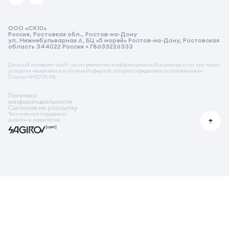
Реквизиты
ООО «СК10»
Реквизиты СК10
Россия, Ростовкая обл., Ростов-на-Дону
ул. Нижнебульварная 6, БЦ «5 морей» Ростов-на-Дону, Ростовская
Реквизиты на услугу бронирования
область 344022 Россия +78633226333
Стимулирующая акция от застройщика
Данный интернет-сайт носит рекламно-информационный характер и ни при каких
условиях не является публичной офертой, которая определяется положениями
Статьи №437 ГК РФ.
Политика
конфиденциальности
Согласие на рассылку
Техническая поддержка:
дизайн и разработка