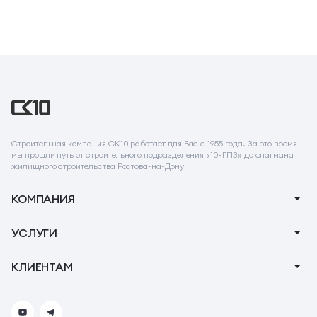
Строительная компания СК10 работает для Вас с 1955 года. За это время
мы прошли путь от строительного подразделения «10-ГПЗ» до флагмана
жилищного строительства Ростова-на-Дону
КОМПАНИЯ
О компании
УСЛУГИ
Новости
Ипотека
КЛИЕНТАМ
Акции
Ремонт
Тендеры
Вопрос-Ответ
Коммерческие помещения
Контакты