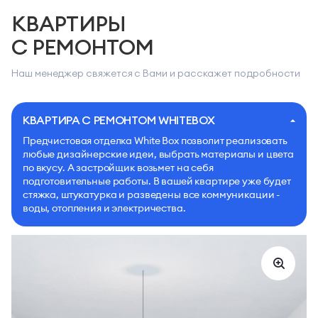
КВАРТИРЫ
С РЕМОНТОМ
Наш менеджер свяжется с Вами и расскажет подробности
КВАРТИРА С РЕМОНТОМ WHITEBOX
Предчистовая отделка White Box позволит реализовать
любые дизайнерские идеи, выбрать материалы и цвета
по вкусу. А застройщик возьмет на себя
подготовительные работы. В вашей квартире уже будет
стяжка, штукатурка и разведены все коммуникации -
воды, отопления и электричества.