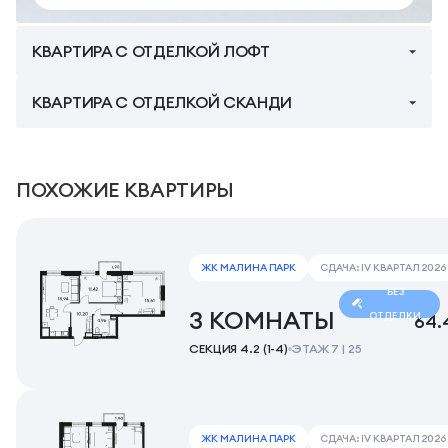
КВАРТИРА С ОТДЕЛКОЙ ЛОФТ
Квартира с полностью готовой отделкой. Ремонт
выполнен в светло серых натуральных тонах. Сан. узел
КВАРТИРА С ОТДЕЛКОЙ СКАНДИ
с акцентной плиткой под дерево.
Квартира с полностью готовой отделкой. Ремонт
выполнен в теплых натуральных тонах. Сан. узел с
акцентной синей плиткой.
ПОХОЖИЕ КВАРТИРЫ
ЖК МАЛИНА ПАРК
СДАЧА: IV КВАРТАЛ 2026
БЕЗ
3 КОМНАТЫ
ОТДЕЛКИ
64.
СЕКЦИЯ 4.2 (1-4)
ЭТАЖ 7 | 25
ЖК МАЛИНА ПАРК
СДАЧА: IV КВАРТАЛ 2026