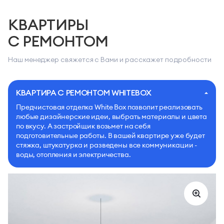
КВАРТИРЫ
С РЕМОНТОМ
Наш менеджер свяжется с Вами и расскажет подробности
КВАРТИРА С РЕМОНТОМ WHITEBOX
Предчистовая отделка White Box позволит реализовать
любые дизайнерские идеи, выбрать материалы и цвета
по вкусу. А застройщик возьмет на себя
подготовительные работы. В вашей квартире уже будет
стяжка, штукатурка и разведены все коммуникации -
воды, отопления и электричества.