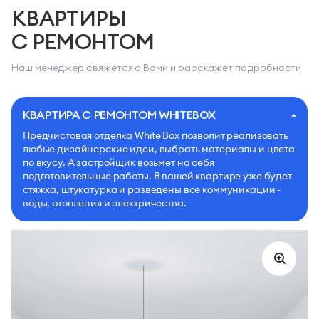
КВАРТИРЫ
С РЕМОНТОМ
Наш менеджер свяжется с Вами и расскажет подробности
КВАРТИРА С РЕМОНТОМ WHITEBOX
Предчистовая отделка White Box позволит реализовать
любые дизайнерские идеи, выбрать материалы и цвета
по вкусу. А застройщик возьмет на себя
подготовительные работы. В вашей квартире уже будет
стяжка, штукатурка и разведены все коммуникации -
воды, отопления и электричества.