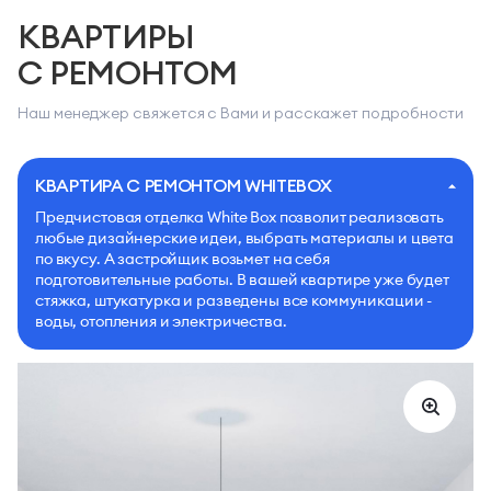
КВАРТИРЫ
С РЕМОНТОМ
Наш менеджер свяжется с Вами и расскажет подробности
КВАРТИРА С РЕМОНТОМ WHITEBOX
Предчистовая отделка White Box позволит реализовать
любые дизайнерские идеи, выбрать материалы и цвета
по вкусу. А застройщик возьмет на себя
подготовительные работы. В вашей квартире уже будет
стяжка, штукатурка и разведены все коммуникации -
воды, отопления и электричества.