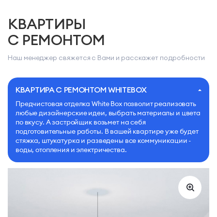
КВАРТИРЫ
С РЕМОНТОМ
Наш менеджер свяжется с Вами и расскажет подробности
КВАРТИРА С РЕМОНТОМ WHITEBOX
Предчистовая отделка White Box позволит реализовать
любые дизайнерские идеи, выбрать материалы и цвета
по вкусу. А застройщик возьмет на себя
подготовительные работы. В вашей квартире уже будет
стяжка, штукатурка и разведены все коммуникации -
воды, отопления и электричества.