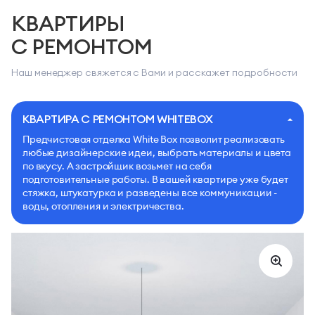
КВАРТИРЫ
С РЕМОНТОМ
Наш менеджер свяжется с Вами и расскажет подробности
КВАРТИРА С РЕМОНТОМ WHITEBOX
Предчистовая отделка White Box позволит реализовать
любые дизайнерские идеи, выбрать материалы и цвета
по вкусу. А застройщик возьмет на себя
подготовительные работы. В вашей квартире уже будет
стяжка, штукатурка и разведены все коммуникации -
воды, отопления и электричества.