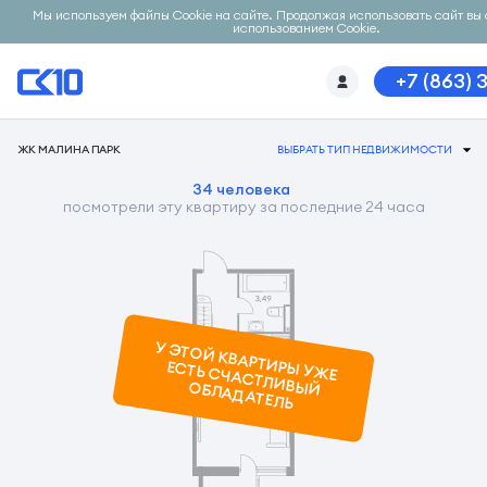
Мы используем файлы Cookie на сайте. Продолжая использовать сайт вы 
использованием Cookie.
+7 (863) 
ЖК МАЛИНА ПАРК
ВЫБРАТЬ ТИП НЕДВИЖИМОСТИ
34 человека
посмотрели эту квартиру за последние 24 часа
У ЭТОЙ КВАРТИРЫ УЖ
Е
ЕСТЬ СЧАСТЛИВЫЙ ОБЛАДАТЕЛЬ