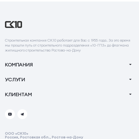
Строительная компания СК10 работает для Вас с 1955 года. За это время
мы прошли путь от строительного подразделения «10-ГПЗ» до флагмана
жилищного строительства Ростова-на-Дону
КОМПАНИЯ
О компании
УСЛУГИ
Новости
Ипотека
КЛИЕНТАМ
Акции
Ремонт
Тендеры
Вопрос-Ответ
Коммерческие помещения
Контакты
Реквизиты
ООО «СК10»
Реквизиты СК10
Россия, Ростовкая обл., Ростов-на-Дону