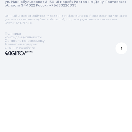
ул. Нижнебульварная 6, БЦ «5 морей» Ростов-на-Дону, Ростовская
Реквизиты на услугу бронирования
область 344022 Россия +78633226333
Стимулирующая акция от застройщика
Данный интернет-сайт носит рекламно-информационный характер и ни при каких
условиях не является публичной офертой, которая определяется положениями
Статьи №437 ГК РФ.
Политика
конфиденциальности
Согласие на рассылку
Техническая поддержка:
дизайн и разработка