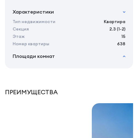
Характеристики
Тип недвижимости
Квартира
Секция
2.3 (1-2)
Этаж
15
Номер квартиры
638
Площади комнат
2
Общая площадь
24.31 м
2
Жилая площадь
22.41 м
2
Площадь кухни
0.00 м
2
Площадь санузлов совместных
3,49 м
ПРЕИМУЩЕСТВА
2
Площадь балконов
1,9 м