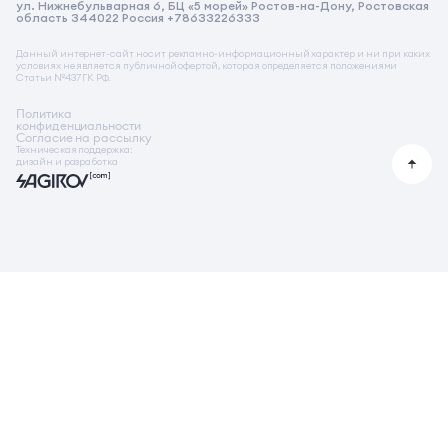
ул. Нижнебульварная 6, БЦ «5 морей» Ростов-на-Дону, Ростовская
Реквизиты на услугу бронирования
область 344022 Россия +78633226333
Стимулирующая акция от застройщика
Данный интернет-сайт носит рекламно-информационный характер и ни при каких
условиях не является публичной офертой, которая определяется положениями
Статьи №437 ГК РФ.
Политика
конфиденциальности
Согласие на рассылку
Техническая поддержка:
дизайн и разработка