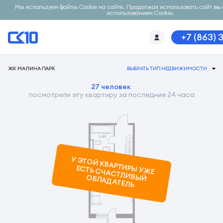
Мы используем файлы Cookie на сайте. Продолжая использовать сайт вы 
использованием Cookie.
+7 (863) 
ЖК МАЛИНА ПАРК
ВЫБРАТЬ ТИП НЕДВИЖИМОСТИ
27 человек
посмотрели эту квартиру за последние 24 часа
У ЭТОЙ КВАРТИРЫ УЖ
Е
ЕСТЬ СЧАСТЛИВЫЙ ОБЛАДАТЕЛЬ