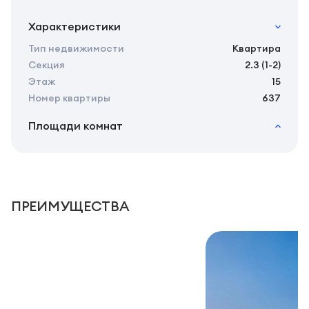
Характеристики
Тип недвижимости
Квартира
Секция
2.3 (1-2)
Этаж
15
Номер квартиры
637
Площади комнат
2
Общая площадь
23.80 м
2
Жилая площадь
21.60 м
2
Площадь кухни
0.00 м
2
Площадь санузлов совместных
3,49 м
ПРЕИМУЩЕСТВА
2
Площадь балконов
2,2 м