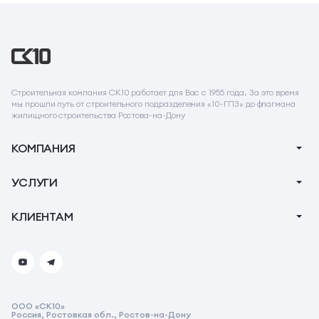
Строительная компания СК10 работает для Вас с 1955 года. За это время
мы прошли путь от строительного подразделения «10-ГПЗ» до флагмана
жилищного строительства Ростова-на-Дону
КОМПАНИЯ
О компании
УСЛУГИ
Новости
Ипотека
КЛИЕНТАМ
Акции
Ремонт
Тендеры
Вопрос-Ответ
Коммерческие помещения
Контакты
Реквизиты
ООО «СК10»
Реквизиты СК10
Россия, Ростовкая обл., Ростов-на-Дону