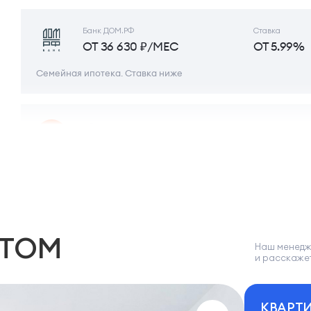
Банк ДОМ.РФ
Ставка
ОТ 36 630 ₽/МЕС
ОТ 5.99%
Семейная ипотека. Ставка ниже
Абсолют Банк
Ставка
ОТ 35 926 ₽/МЕС
ОТ 5.75%
Банк Россия
Ставка
ОТ 36 072 ₽/МЕС
ОТ 5.8%
НТОМ
Наш менедж
и расскаже
ВБРР
Ставка
ОТ 36 072 ₽/МЕС
ОТ 5.8%
КВАРТИ