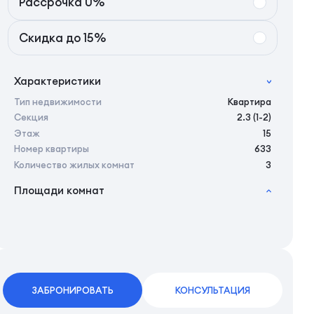
Рассрочка 0%
Скидка до 15%
Характеристики
Тип недвижимости
Квартира
Секция
2.3 (1-2)
Этаж
15
Номер квартиры
633
Количество жилых комнат
3
Площади комнат
2
Общая площадь
80.30 м
2
Жилая площадь
78.10 м
2
Площадь кухни
19.35 м
2
Площадь санузлов совместных
0 м
2
Площадь балконов
2,2 м
2
Площадь комнат
10,41/12,41/19,05 м
ЗАБРОНИРОВАТЬ
КОНСУЛЬТАЦИЯ