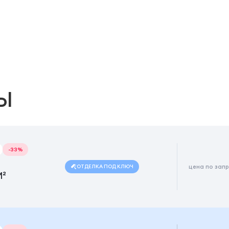
Ы
-33%
ОТДЕЛКА ПОД КЛЮЧ
цена по зап
М²