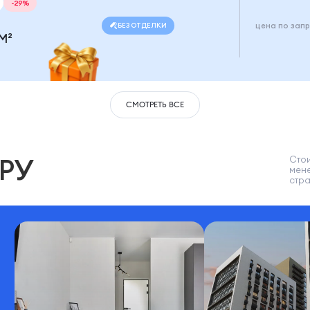
-29%
БЕЗ ОТДЕЛКИ
цена по зап
 М²
СМОТРЕТЬ ВСЕ
РУ
Стои
мен
стр