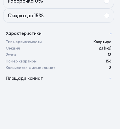
Рассрочка 0%
Скидка до 15%
Характеристики
Тип недвижимости
Квартира
Секция
2.1 (1-2)
Этаж
13
Номер квартиры
156
Количество жилых комнат
3
Площади комнат
2
Общая площадь
76.50 м
2
Жилая площадь
74.30 м
2
Площадь кухни
17.50 м
2
Площадь санузлов совместных
0 м
2
Площадь балконов
2,2 м
2
Площадь комнат
9,63/12,46/14,47 м