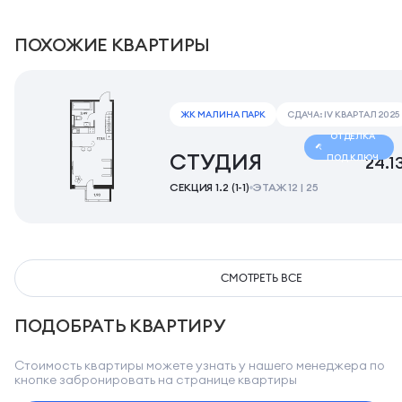
ПОХОЖИЕ КВАРТИРЫ
ЖК МАЛИНА ПАРК
СДАЧА: IV КВАРТАЛ 2025
ОТДЕЛКА
СТУДИЯ
ПОД КЛЮЧ
24.1
СЕКЦИЯ 1.2 (1-1)
ЭТАЖ 12 | 25
СМОТРЕТЬ ВСЕ
ПОДОБРАТЬ КВАРТИРУ
Стоимость квартиры можете узнать у нашего менеджера по
кнопке забронировать на странице квартиры