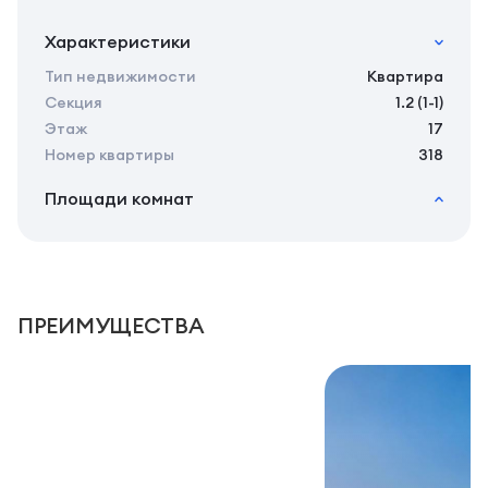
Характеристики
Тип недвижимости
Квартира
Секция
1.2 (1-1)
Этаж
17
Номер квартиры
318
Площади комнат
2
Общая площадь
24.30 м
2
Жилая площадь
22.10 м
2
Площадь кухни
0.00 м
2
Площадь санузлов совместных
3,49 м
ПРЕИМУЩЕСТВА
2
Площадь балконов
2,2 м