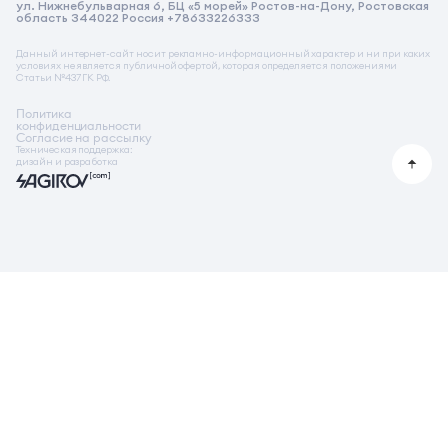
ул. Нижнебульварная 6, БЦ «5 морей» Ростов-на-Дону, Ростовская
Реквизиты на услугу бронирования
область 344022 Россия +78633226333
Стимулирующая акция от застройщика
Данный интернет-сайт носит рекламно-информационный характер и ни при каких
условиях не является публичной офертой, которая определяется положениями
Статьи №437 ГК РФ.
Политика
конфиденциальности
Согласие на рассылку
Техническая поддержка:
дизайн и разработка