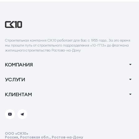
Строительная компания СК10 работает для Вас с 1955 года. За это время
мы прошли путь от строительного подразделения «10-ГПЗ» до флагмана
жилищного строительства Ростова-на-Дону
КОМПАНИЯ
О компании
УСЛУГИ
Новости
Ипотека
КЛИЕНТАМ
Акции
Ремонт
Тендеры
Вопрос-Ответ
Коммерческие помещения
Контакты
Реквизиты
ООО «СК10»
Реквизиты СК10
Россия, Ростовкая обл., Ростов-на-Дону