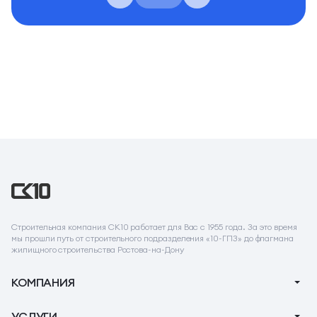
Строительная компания СК10 работает для Вас с 1955 года. За это время
мы прошли путь от строительного подразделения «10-ГПЗ» до флагмана
жилищного строительства Ростова-на-Дону
КОМПАНИЯ
О компании
УСЛУГИ