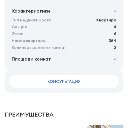
Характеристики
Тип недвижимости
Квартира
Секция
4
Этаж
6
Номер квартиры
354
Количество жилых комнат
2
Площади комнат
2
Общая площадь
46.35 м
2
Жилая площадь
42.65 м
2
КОНСУЛЬТАЦИЯ
Площадь кухни
15.85 м
2
Площадь санузлов совместных
4 м
2
Площадь балконов
3,7 м
2
Площадь комнат
16,15/15,5 м
ПРЕИМУЩЕСТВА