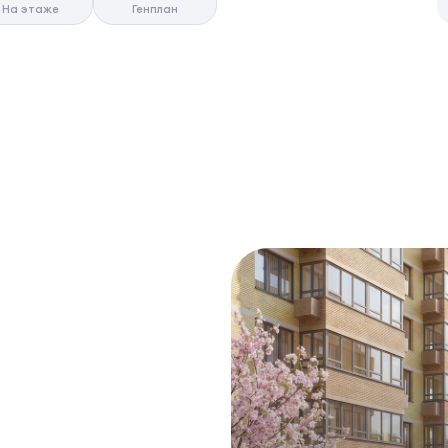
На этаже
Генплан