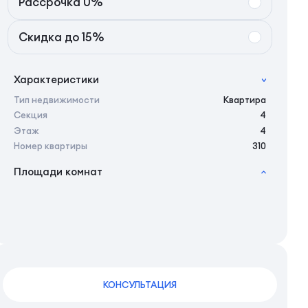
Рассрочка 0%
Скидка до 15%
Характеристики
Тип недвижимости
Квартира
Секция
4
Этаж
4
Номер квартиры
310
Площади комнат
2
Общая площадь
31.45 м
2
Жилая площадь
27.75 м
2
Площадь кухни
6.10 м
2
Площадь санузлов совместных
5,15 м
2
Площадь балконов
3,7 м
2
Площадь комнат
11.45 м
КОНСУЛЬТАЦИЯ