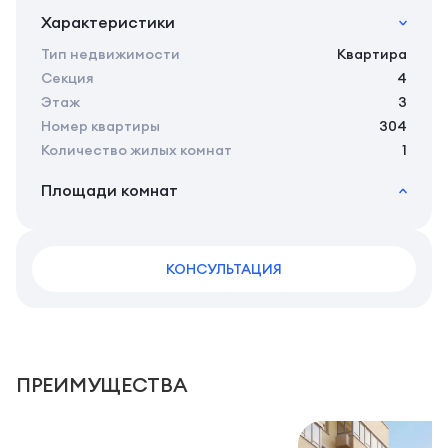
Характеристики
Тип недвижимости
Квартира
Секция
4
Этаж
3
Номер квартиры
304
Количество жилых комнат
1
Площади комнат
2
Общая площадь
40.60 м
2
Жилая площадь
36.90 м
2
КОНСУЛЬТАЦИЯ
Площадь кухни
12.05 м
2
Площадь санузлов совместных
3,85 м
2
Площадь балконов
3,7 м
2
Площадь комнат
14.95 м
ПРЕИМУЩЕСТВА