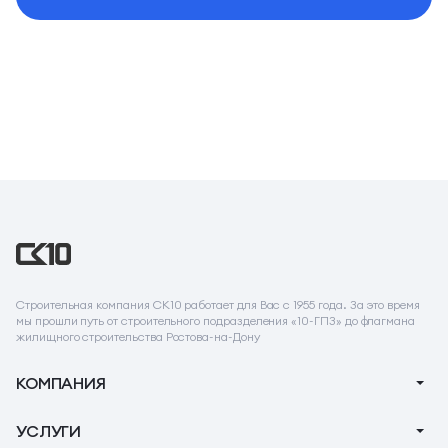
Строительная компания СК10 работает для Вас с 1955 года. За это время
мы прошли путь от строительного подразделения «10-ГПЗ» до флагмана
жилищного строительства Ростова-на-Дону
КОМПАНИЯ
О компании
УСЛУГИ