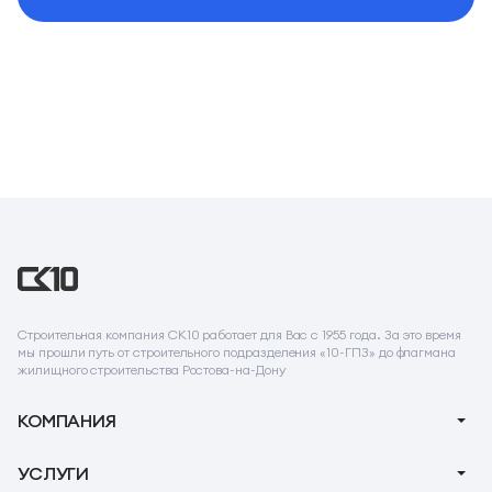
Строительная компания СК10 работает для Вас с 1955 года. За это время
мы прошли путь от строительного подразделения «10-ГПЗ» до флагмана
жилищного строительства Ростова-на-Дону
КОМПАНИЯ
О компании
УСЛУГИ