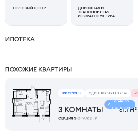
ТОРГОВЫЙ ЦЕНТР
ДОРОЖНАЯ И
ТРАНСПОРТНАЯ
ИНФРАСТРУКТУРА
ИПОТЕКА
ПОХОЖИЕ КВАРТИРЫ
ЖК СЕЗОНЫ
СДАЧА: III КВАРТАЛ 2026
-
ОТДЕЛКА
3 КОМНАТЫ
ПОД КЛЮЧ
61.1 М²
СЕКЦИЯ 3
ЭТАЖ 2 | 9