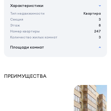
Характеристики
Тип недвижимости
Квартира
Секция
3
Этаж
8
Номер квартиры
247
Количество жилых комнат
3
Площади комнат
2
Общая площадь
61.10 м
2
Жилая площадь
57.40 м
2
Площадь кухни
18.75 м
2
Площадь санузлов совместных
6,6 м
ПРЕИМУЩЕСТВА
2
Площадь балконов
3,7 м
2
Площадь комнат
13.60/9.75 м