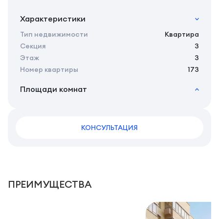
Характеристики
Тип недвижимости
Квартира
Секция
3
Этаж
3
Номер квартиры
173
Площади комнат
2
Общая площадь
31.55 м
2
Жилая площадь
27.85 м
2
КОНСУЛЬТАЦИЯ
Площадь кухни
6.10 м
2
Площадь санузлов совместных
5,15 м
2
Площадь балконов
3,7 м
2
Площадь комнат
11,45 м
ПРЕИМУЩЕСТВА