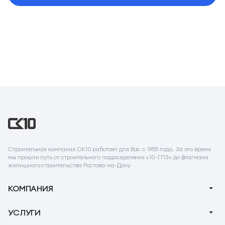
Строительная компания СК10 работает для Вас с 1955 года. За это время
мы прошли путь от строительного подразделения «10-ГПЗ» до флагмана
жилищного строительства Ростова-на-Дону
КОМПАНИЯ
О компании
УСЛУГИ
Новости