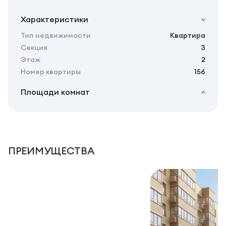
Характеристики
Тип недвижимости
Квартира
Секция
3
Этаж
2
Номер квартиры
156
Площади комнат
2
Общая площадь
31.35 м
2
Жилая площадь
27.65 м
2
Площадь кухни
6.10 м
2
Площадь санузлов совместных
5,1 м
ПРЕИМУЩЕСТВА
2
Площадь балконов
3,7 м
2
Площадь комнат
10,7 м