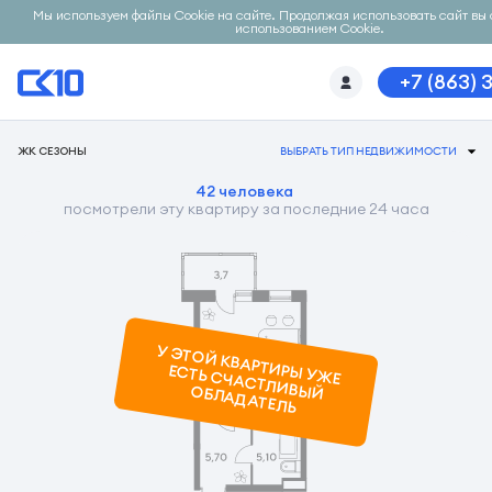
Мы используем файлы Cookie на сайте. Продолжая использовать сайт вы 
использованием Cookie.
+7 (863) 
ЖК СЕЗОНЫ
ВЫБРАТЬ ТИП НЕДВИЖИМОСТИ
42 человека
посмотрели эту квартиру за последние 24 часа
У ЭТОЙ КВАРТИРЫ УЖ
Е
ЕСТЬ СЧАСТЛИВЫЙ ОБЛАДАТЕЛЬ