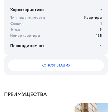
Характеристики
Тип недвижимости
Квартира
Секция
1
Этаж
9
Номер квартиры
135
Площади комнат
2
Общая площадь
31.80 м
2
Жилая площадь
28.10 м
2
КОНСУЛЬТАЦИЯ
Площадь кухни
5.85 м
2
Площадь санузлов совместных
4 м
2
Площадь балконов
3,7 м
2
Площадь комнат
13.05 м
ПРЕИМУЩЕСТВА