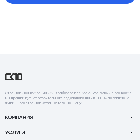
Строительная компания СК10 работает для Вас с 1955 года. За это время
мы прошли путь от строительного подразделения «10-ГПЗ» до флагмана
жилищного строительства Ростова-на-Дону
КОМПАНИЯ
О компании
УСЛУГИ
Новости