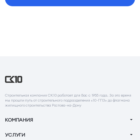
Строительная компания СК10 работает для Вас с 1955 года. За это время
мы прошли путь от строительного подразделения «10-ГПЗ» до флагмана
жилищного строительства Ростова-на-Дону
КОМПАНИЯ
О компании
УСЛУГИ