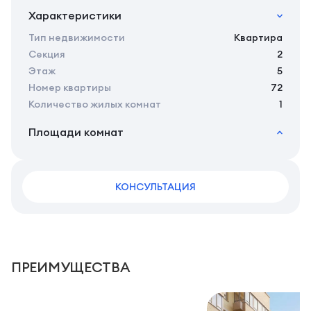
Характеристики
Тип недвижимости
Квартира
Секция
2
Этаж
5
Номер квартиры
72
Количество жилых комнат
1
Площади комнат
2
Общая площадь
46.00 м
2
Жилая площадь
42.30 м
2
КОНСУЛЬТАЦИЯ
Площадь кухни
14.00 м
2
Площадь санузлов совместных
4,5 м
2
Площадь балконов
3,7 м
2
Площадь комнат
15.8 м
ПРЕИМУЩЕСТВА