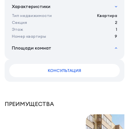
Характеристики
Тип недвижимости
Квартира
Секция
2
Этаж
1
Номер квартиры
9
Площади комнат
2
Общая площадь
23.65 м
2
Жилая площадь
19.65 м
2
КОНСУЛЬТАЦИЯ
Площадь кухни
0.00 м
2
Площадь санузлов совместных
3,2 м
2
Площадь балконов
4 м
ПРЕИМУЩЕСТВА