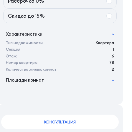
Рассрочка 0%
Скидка до 15%
Характеристики
Тип недвижимости
Квартира
Секция
1
Этаж
6
Номер квартиры
78
Количество жилых комнат
2
Площади комнат
2
Общая площадь
47.40 м
2
Жилая площадь
43.70 м
2
Площадь кухни
15.85 м
2
Площадь санузлов совместных
4,05 м
2
Площадь балконов
3,7 м
2
Площадь комнат
16.5 м
КОНСУЛЬТАЦИЯ