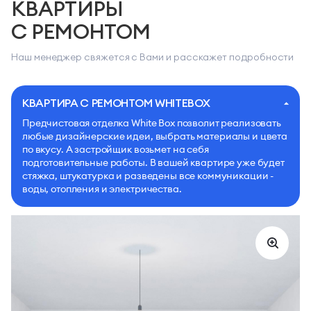
КВАРТИРЫ
С РЕМОНТОМ
Наш менеджер свяжется с Вами и расскажет подробности
КВАРТИРА С РЕМОНТОМ WHITEBOX
Предчистовая отделка White Box позволит реализовать
любые дизайнерские идеи, выбрать материалы и цвета
по вкусу. А застройщик возьмет на себя
подготовительные работы. В вашей квартире уже будет
стяжка, штукатурка и разведены все коммуникации -
воды, отопления и электричества.