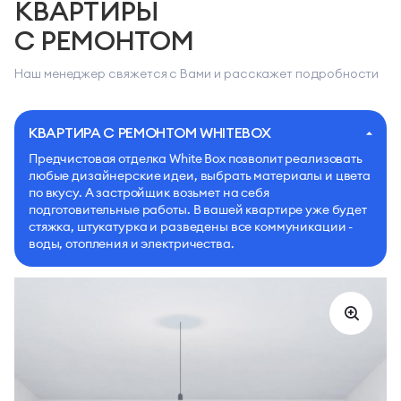
КВАРТИРЫ
С РЕМОНТОМ
Наш менеджер свяжется с Вами и расскажет подробности
КВАРТИРА С РЕМОНТОМ WHITEBOX
Предчистовая отделка White Box позволит реализовать
любые дизайнерские идеи, выбрать материалы и цвета
по вкусу. А застройщик возьмет на себя
подготовительные работы. В вашей квартире уже будет
стяжка, штукатурка и разведены все коммуникации -
воды, отопления и электричества.