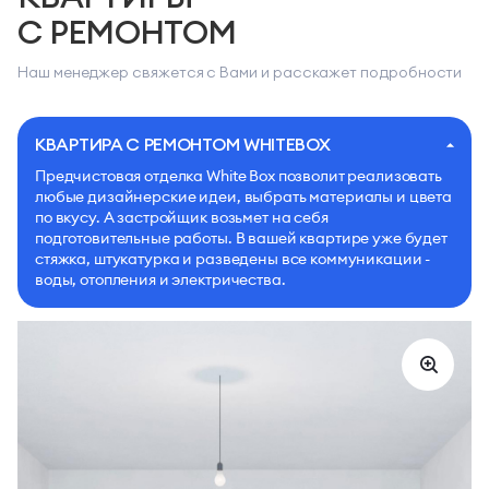
С РЕМОНТОМ
Наш менеджер свяжется с Вами и расскажет подробности
КВАРТИРА С РЕМОНТОМ WHITEBOX
Предчистовая отделка White Box позволит реализовать
любые дизайнерские идеи, выбрать материалы и цвета
по вкусу. А застройщик возьмет на себя
подготовительные работы. В вашей квартире уже будет
стяжка, штукатурка и разведены все коммуникации -
воды, отопления и электричества.