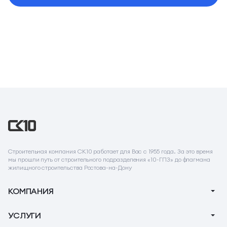
Строительная компания СК10 работает для Вас с 1955 года. За это время
мы прошли путь от строительного подразделения «10-ГПЗ» до флагмана
жилищного строительства Ростова-на-Дону
КОМПАНИЯ
О компании
УСЛУГИ
Новости