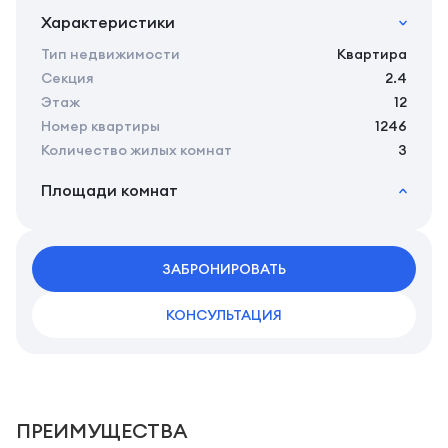
Характеристики
Тип недвижимости
Квартира
Секция
2.4
Этаж
12
Номер квартиры
1246
Количество жилых комнат
3
Площади комнат
2
Общая площадь
88.36 м
2
Жилая площадь
82.86 м
2
ЗАБРОНИРОВАТЬ
Площадь кухни
0.00 м
2
Площадь санузлов совместных
3,92 м
КОНСУЛЬТАЦИЯ
2
Площадь комнат
18,21/16,38/15,08 м
ПРЕИМУЩЕСТВА