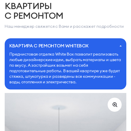
КВАРТИРЫ
С РЕМОНТОМ
Наш менеджер свяжется с Вами и расскажет подробности
КВАРТИРА С РЕМОНТОМ WHITEBOX
Предчистовая отделка White Box позволит реализовать
любые дизайнерские идеи, выбрать материалы и цвета
по вкусу. А застройщик возьмет на себя
подготовительные работы. В вашей квартире уже будет
стяжка, штукатурка и разведены все коммуникации -
воды, отопления и электричества.