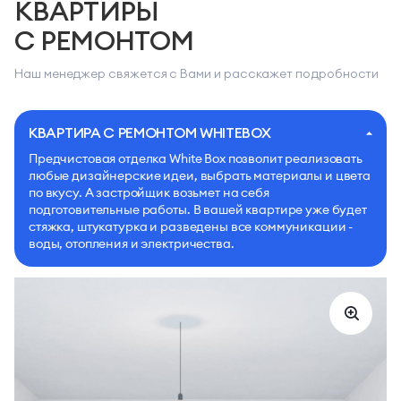
КВАРТИРЫ
С РЕМОНТОМ
Наш менеджер свяжется с Вами и расскажет подробности
КВАРТИРА С РЕМОНТОМ WHITEBOX
Предчистовая отделка White Box позволит реализовать
любые дизайнерские идеи, выбрать материалы и цвета
по вкусу. А застройщик возьмет на себя
подготовительные работы. В вашей квартире уже будет
стяжка, штукатурка и разведены все коммуникации -
воды, отопления и электричества.