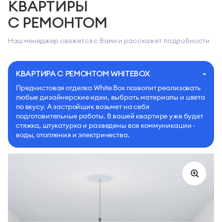
КВАРТИРЫ
С РЕМОНТОМ
Наш менеджер свяжется с Вами и расскажет подробности
КВАРТИРА С РЕМОНТОМ WHITEBOX
Предчистовая отделка White Box позволит реализовать
любые дизайнерские идеи, выбрать материалы и цвета
по вкусу. А застройщик возьмет на себя
подготовительные работы. В вашей квартире уже будет
стяжка, штукатурка и разведены все коммуникации -
воды, отопления и электричества.