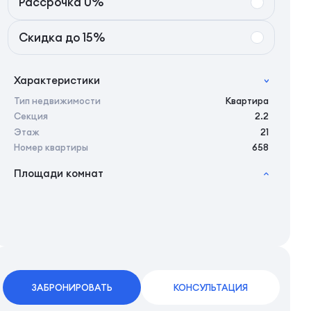
Рассрочка 0%
Скидка до 15%
Характеристики
Тип недвижимости
Квартира
Секция
2.2
Этаж
21
Номер квартиры
658
Площади комнат
2
Общая площадь
27.53 м
2
Жилая площадь
25.44 м
2
Площадь кухни
0.00 м
2
Площадь санузлов совместных
3,92 м
ЗАБРОНИРОВАТЬ
КОНСУЛЬТАЦИЯ