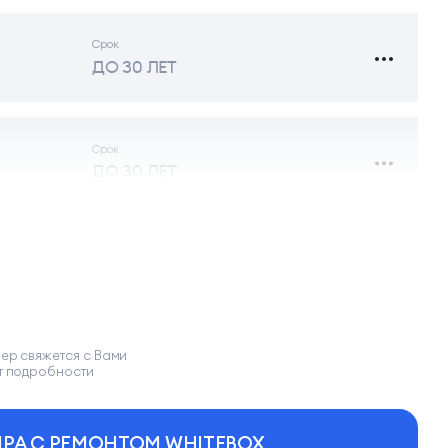
Срок
ДО 30 ЛЕТ
Срок
ДО 30 ЛЕТ
: 6 346 440, процент повышения: 15.6%
Срок
ДО 30 ЛЕТ
ер свяжется с Вами
т подробности
Срок
РА С РЕМОНТОМ WHITEBOX
ДО 30 ЛЕТ