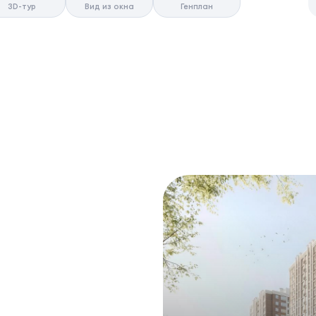
3D-тур
Вид из окна
Генплан